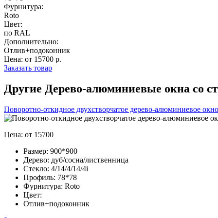
Фурнитура:
Roto
Цвет:
по RAL
Дополнительно:
Отлив+подоконник
Цена: от 15700 р.
Заказать товар
Другие Дерево-алюминиевые окна со с
Поворотно-откидное двухстворчатое дерево-алюминиевое окно
Цена: от 15700
Размер:
900*900
Дерево:
дуб/сосна/лиственница
Стекло:
4/14/4/14/4i
Профиль:
78*78
Фурнитура:
Roto
Цвет:
Отлив+подоконник