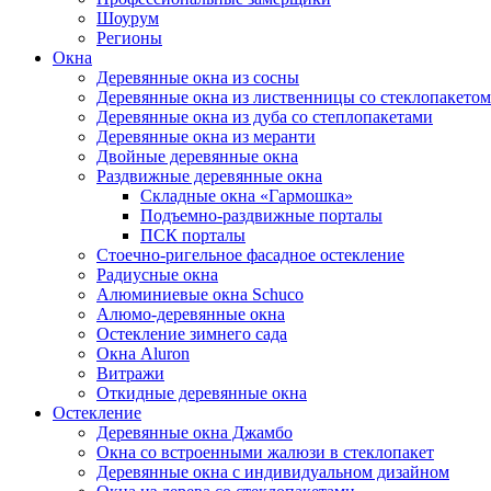
Шоурум
Регионы
Окна
Деревянные окна из сосны
Деревянные окна из лиственницы со стеклопакетом
Деревянные окна из дуба со степлопакетами
Деревянные окна из меранти
Двойные деревянные окна
Раздвижные деревянные окна
Складные окна «Гармошка»
Подъемно-раздвижные порталы
ПСК порталы
Стоечно-ригельное фасадное остекление
Радиусные окна
Алюминиевые окна Schuco
Алюмо-деревянные окна
Остекление зимнего сада
Окна Aluron
Витражи
Откидные деревянные окна
Остекление
Деревянные окна Джамбо
Окна со встроенными жалюзи в стеклопакет
Деревянные окна с индивидуальном дизайном