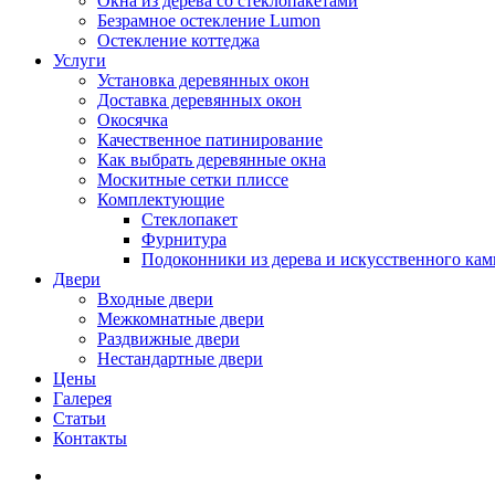
Окна из дерева со стеклопакетами
Безрамное остекление Lumon
Остекление коттеджа
Услуги
Установка деревянных окон
Доставка деревянных окон
Окосячка
Качественное патинирование
Как выбрать деревянные окна
Москитные сетки плиссе
Комплектующие
Стеклопакет
Фурнитура
Подоконники из дерева и искусственного кам
Двери
Входные двери
Межкомнатные двери
Раздвижные двери
Нестандартные двери
Цены
Галерея
Статьи
Контакты