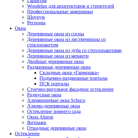
Гарантия
Woodelux для архитекторов и строителей
Профессиональные замерщики
Шоурум
Регионы
Окна
Деревянные окна из сосны
Деревянные окна из лиственницы со
стеклопакетом
Деревянные окна из дуба со степлопакетами
Деревянные окна из меранти
Двойные деревянные окна
Раздвижные деревянные окна
Складные окна «Гармошка»
Подъемно-раздвижные порталы
ПСК порталы
Стоечно-ригельное фасадное остекление
Радиусные окна
Алюминиевые окна Schuco
Алюмо-деревянные окна
Остекление зимнего сада
Окна Aluron
Витражи
Откидные деревянные окна
Остекление