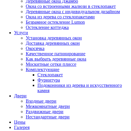
Деревянные окна Джамбо
Окна со встроенными жалюзи в стеклопакет
Деревянные окна с индивидуальном дизайном
Окна из дерева со стеклопакетами
Безрамное остекление Lumon
Остекление коттеджа
Услуги
Установка деревянных окон
Доставка деревянных окон
Окосячка
Качественное патинирование
Как выбрать деревянные окна
Москитные сетки плиссе
Комплектующие
Стеклопакет
Фурнитура
Подоконники из дерева и искусственного
камня
Двери
Входные двери
Межкомнатные двери
Раздвижные двери
Нестандартные двери
Цены
Галерея