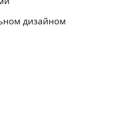
ами
льном дизайном