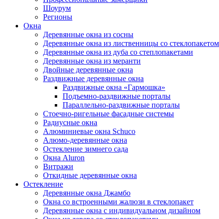
Шоурум
Регионы
Окна
Деревянные окна из сосны
Деревянные окна из лиственницы со стеклопакетом
Деревянные окна из дуба со степлопакетами
Деревянные окна из меранти
Двойные деревянные окна
Раздвижные деревянные окна
Раздвижные окна «Гармошка»
Подъемно-раздвижные порталы
Параллельно-раздвижные порталы
Стоечно-ригельные фасадные системы
Радиусные окна
Алюминиевые окна Schuco
Алюмо-деревянные окна
Остекление зимнего сада
Окна Aluron
Витражи
Откидные деревянные окна
Остекление
Деревянные окна Джамбо
Окна со встроенными жалюзи в стеклопакет
Деревянные окна с индивидуальном дизайном