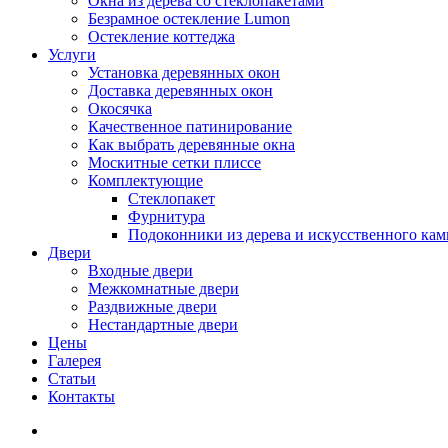
Окна из дерева со стеклопакетами
Безрамное остекление Lumon
Остекление коттеджа
Услуги
Установка деревянных окон
Доставка деревянных окон
Окосячка
Качественное патинирование
Как выбрать деревянные окна
Москитные сетки плиссе
Комплектующие
Стеклопакет
Фурнитура
Подоконники из дерева и искусственного кам
Двери
Входные двери
Межкомнатные двери
Раздвижные двери
Нестандартные двери
Цены
Галерея
Статьи
Контакты