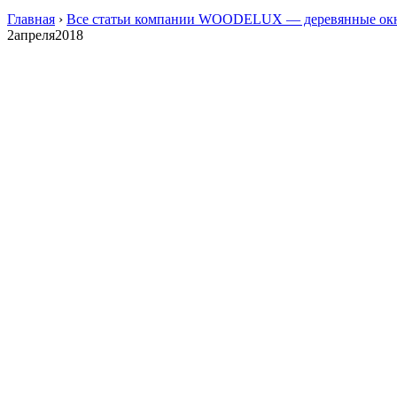
Главная
›
Все статьи компании WOODELUX — деревянные окн
2
апреля
2018