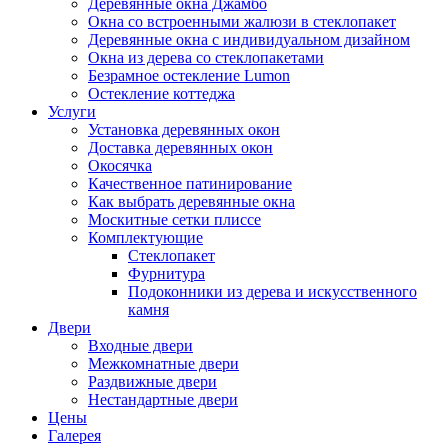
Деревянные окна Джамбо
Окна со встроенными жалюзи в стеклопакет
Деревянные окна с индивидуальном дизайном
Окна из дерева со стеклопакетами
Безрамное остекление Lumon
Остекление коттеджа
Услуги
Установка деревянных окон
Доставка деревянных окон
Окосячка
Качественное патинирование
Как выбрать деревянные окна
Москитные сетки плиссе
Комплектующие
Стеклопакет
Фурнитура
Подоконники из дерева и искусственного
камня
Двери
Входные двери
Межкомнатные двери
Раздвижные двери
Нестандартные двери
Цены
Галерея