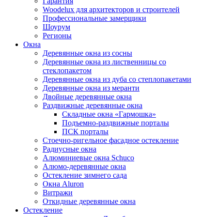
Гарантия
Woodelux для архитекторов и строителей
Профессиональные замерщики
Шоурум
Регионы
Окна
Деревянные окна из сосны
Деревянные окна из лиственницы со
стеклопакетом
Деревянные окна из дуба со степлопакетами
Деревянные окна из меранти
Двойные деревянные окна
Раздвижные деревянные окна
Складные окна «Гармошка»
Подъемно-раздвижные порталы
ПСК порталы
Стоечно-ригельное фасадное остекление
Радиусные окна
Алюминиевые окна Schuco
Алюмо-деревянные окна
Остекление зимнего сада
Окна Aluron
Витражи
Откидные деревянные окна
Остекление