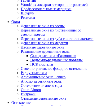
Гарантия
Woodelux для архитекторов и строителей
Профессиональные замерщики
Шоурум
Регионы
Окна
Деревянные окна из сосны
Деревянные окна из лиственницы со
стеклопакетом
Деревянные окна из дуба со степлопакетами
Деревянные окна из меранти
Двойные деревянные окна
Раздвижные деревянные окна
Складные окна «Гармошка»
Подъемно-раздвижные порталы
ПСК порталы
Стоечно-ригельное фасадное остекление
Радиусные окна
Алюминиевые окна Schuco
Алюмо-деревянные окна
Остекление зимнего сада
Окна Aluron
Витражи
Откидные деревянные окна
Остекление