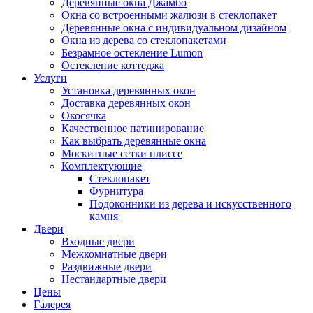
Деревянные окна Джамбо
Окна со встроенными жалюзи в стеклопакет
Деревянные окна с индивидуальном дизайном
Окна из дерева со стеклопакетами
Безрамное остекление Lumon
Остекление коттеджа
Услуги
Установка деревянных окон
Доставка деревянных окон
Окосячка
Качественное патинирование
Как выбрать деревянные окна
Москитные сетки плиссе
Комплектующие
Стеклопакет
Фурнитура
Подоконники из дерева и искусственного
камня
Двери
Входные двери
Межкомнатные двери
Раздвижные двери
Нестандартные двери
Цены
Галерея