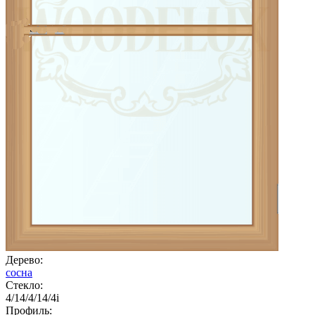
Дерево:
сосна
Стекло:
4/14/4/14/4i
Профиль: