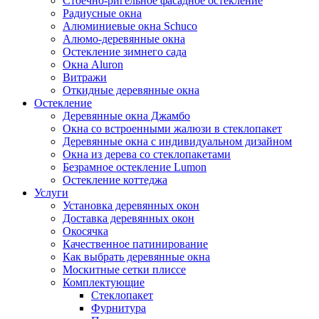
Стоечно-ригельное фасадное остекление
Радиусные окна
Алюминиевые окна Schuco
Алюмо-деревянные окна
Остекление зимнего сада
Окна Aluron
Витражи
Откидные деревянные окна
Остекление
Деревянные окна Джамбо
Окна со встроенными жалюзи в стеклопакет
Деревянные окна с индивидуальном дизайном
Окна из дерева со стеклопакетами
Безрамное остекление Lumon
Остекление коттеджа
Услуги
Установка деревянных окон
Доставка деревянных окон
Окосячка
Качественное патинирование
Как выбрать деревянные окна
Москитные сетки плиссе
Комплектующие
Стеклопакет
Фурнитура